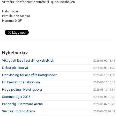
Vi träffs utanför huvudentrén till Djupsundshallen.
ARRANGEMANG
Hälsningar
FÖRENINGSKOLLEKTION
Pernilla och Marika
Hammarö GF
HGF KÖP OCH SÄLJ
Nyhetsarkiv
Viktigt att låsa fast din cykel/elkick
2026-06-02 13:44
Debut på riksnivå
2026-06-02 11:20
Uppvisning för alla våra Barngrupper
2026-05-19 11:30
Fin Prestation i Eskilstuna
2026-05-13 10:15
Höga poäng i Helsingborg
2026-05-12 15:51
Sommarläger 2026
2026-05-08 10:32
Panghelg i Hammarö Arena!
2026-05-07 13:40
Succé i Fröding Arena
2026-04-28 09:14