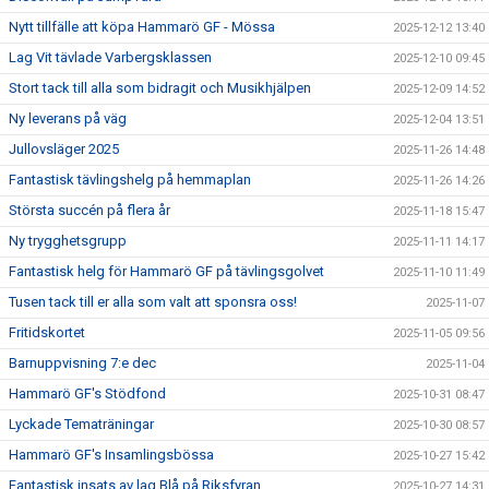
Nytt tillfälle att köpa Hammarö GF - Mössa
2025-12-12 13:40
Lag Vit tävlade Varbergsklassen
2025-12-10 09:45
Stort tack till alla som bidragit och Musikhjälpen
2025-12-09 14:52
Ny leverans på väg
2025-12-04 13:51
Jullovsläger 2025
2025-11-26 14:48
Fantastisk tävlingshelg på hemmaplan
2025-11-26 14:26
Största succén på flera år
2025-11-18 15:47
Ny trygghetsgrupp
2025-11-11 14:17
Fantastisk helg för Hammarö GF på tävlingsgolvet
2025-11-10 11:49
Tusen tack till er alla som valt att sponsra oss!
2025-11-07
Fritidskortet
2025-11-05 09:56
Barnuppvisning 7:e dec
2025-11-04
Hammarö GF's Stödfond
2025-10-31 08:47
Lyckade Tematräningar
2025-10-30 08:57
Hammarö GF's Insamlingsbössa
2025-10-27 15:42
Fantastisk insats av lag Blå på Riksfyran
2025-10-27 14:31