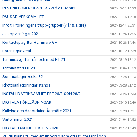
RESTRIKTIONER SLÄPPTA - vad gäller nu?
2022-02-11 14:23
PAUSAD VERKSAMHET
2022-01-15 19:18
Info till föreningens trupp-grupper (7 år & äldre)
2021-12-14 20:31
Juluppvisningar 2021
2021-11-24 12:55
Kontaktuppgifter Hammarö GF
2021-10-26 14:46
Föreningsoverall
2021-10-12 13:39
Terminsavgifter från och med HT-21
2021-08-19 13:12
Terminsstart HT-21
2021-08-04 13:59
Sommarläger vecka 32
2021-07-25 14:13
Idrottsanläggningar stängs
2021-03-28 21:12
INSTÄLLD VERKSAMHET FRE 26/3-SÖN 28/3
2021-03-26 15:33
DIGITALA FÖRELÄSNINGAR
2021-03-10 13:40
Kallelse och dagordning Årsmöte 2021
2021-02-28 19:21
Vårterminen 2021
2021-01-04 14:52
DIGITAL TÄVLING HÖSTEN 2020
2020-12-17 16:49
Vill du hjälpa till med ett uppdrag som oftast inte tar någon