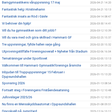
Barngymnastikens våruppvisning 17 maj
2026-04-21 14:20
Fantastisk helg i Kristinehamn
2026-04-21 10:13
Fantastisk insats av Röd i Gävle
2026-04-14 08:47
Vi behöver din hjälp!
2026-03-30 14:41
Vill du ha gymnastiken som ditt jobb?
2026-03-12 10:39
Vill du vara med och göra skillnad i Hammarö GF
2026-02-25 15:37
Tre uppvisningar, fyllde hallen varje gång
2026-02-20 15:32
Utprovningstillfälle Föreningsoverall + Nyheter från Stadium
2026-02-06 16:04
Tematräningar under Sportlovet
2026-02-05 13:13
Välkommen till Hammarö Gymnastikförenings årsmöte
2026-02-04 09:22
Inbjudan till Truppuppvisningar 15 Februari i
2026-01-15 13:20
Djupsundshallen
Sponsring 2026
2026-01-13 08:54
Fortsatt steg i Föreningens Friståendesatsning
2026-01-12 10:48
Jullovsläger 2025/26
2026-01-12 10:31
Nu finns en Mensskyddsautomat i Djupsundshallen
2026-01-08 09:51
Discokväll på JumpYard
2025-12-16 15:11