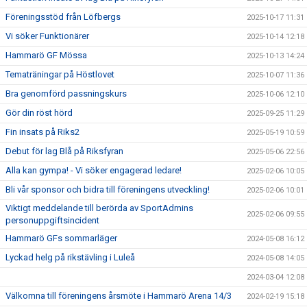
Föreningsstöd från Löfbergs
2025-10-17 11:31
Vi söker Funktionärer
2025-10-14 12:18
Hammarö GF Mössa
2025-10-13 14:24
Tematräningar på Höstlovet
2025-10-07 11:36
Bra genomförd passningskurs
2025-10-06 12:10
Gör din röst hörd
2025-09-25 11:29
Fin insats på Riks2
2025-05-19 10:59
Debut för lag Blå på Riksfyran
2025-05-06 22:56
Alla kan gympa! - Vi söker engagerad ledare!
2025-02-06 10:05
Bli vår sponsor och bidra till föreningens utveckling!
2025-02-06 10:01
Viktigt meddelande till berörda av SportAdmins
2025-02-06 09:55
personuppgiftsincident
Hammarö GFs sommarläger
2024-05-08 16:12
Lyckad helg på rikstävling i Luleå
2024-05-08 14:05
2024-03-04 12:08
Välkomna till föreningens årsmöte i Hammarö Arena 14/3
2024-02-19 15:18