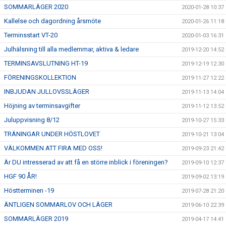
SOMMARLÄGER 2020
2020-01-28 10:37
Kallelse och dagordning årsmöte
2020-01-26 11:18
Terminsstart VT-20
2020-01-03 16:31
Julhälsning till alla medlemmar, aktiva & ledare
2019-12-20 14:52
TERMINSAVSLUTNING HT-19
2019-12-19 12:30
FÖRENINGSKOLLEKTION
2019-11-27 12:22
INBJUDAN JULLOVSSLÄGER
2019-11-13 14:04
Höjning av terminsavgifter
2019-11-12 13:52
Juluppvisning 8/12
2019-10-27 15:33
TRÄNINGAR UNDER HÖSTLOVET
2019-10-21 13:04
VÄLKOMMEN ATT FIRA MED OSS!
2019-09-23 21:42
Är DU intresserad av att få en större inblick i föreningen?
2019-09-10 12:37
HGF 90 ÅR!
2019-09-02 13:19
Höstterminen -19
2019-07-28 21:20
ÄNTLIGEN SOMMARLOV OCH LÄGER
2019-06-10 22:39
SOMMARLÄGER 2019
2019-04-17 14:41