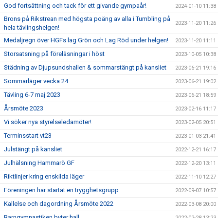
God fortsättning och tack för ett givande gympaår!
2024-01-10 11:38
Brons på Rikstrean med högsta poäng av alla i Tumbling på
2023-11-20 11:26
hela tävlingshelgen!
Medaljregn över HGFs lag Grön och Lag Röd under helgen!
2023-11-20 11:11
Storsatsning på föreläsningar i höst
2023-10-05 10:38
Städning av Djupsundshallen & sommarstängt på kansliet
2023-06-21 19:16
Sommarläger vecka 24
2023-06-21 19:02
Tävling 6-7 maj 2023
2023-06-21 18:59
Årsmöte 2023
2023-02-16 11:17
Vi söker nya styrelseledamöter!
2023-02-05 20:51
Terminsstart vt23
2023-01-03 21:41
Julstängt på kansliet
2022-12-21 16:17
Julhälsning Hammarö GF
2022-12-20 13:11
Riktlinjer kring enskilda läger
2022-11-10 12:27
Föreningen har startat en trygghetsgrupp
2022-09-07 10:57
Kallelse och dagordning Årsmöte 2022
2022-03-08 20:00
Barngymnastiken byter hall
2022-02-28 13:23