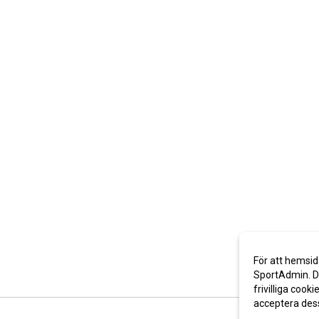
För att hemsid
SportAdmin. De
frivilliga cooki
acceptera des