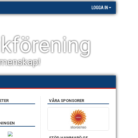
LOGGA IN
kförening
gemenskap!
ETER
VÅRA SPONSORER
ENINGEN
STÖD HAMMARÖ GF