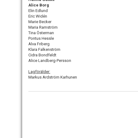
Alice Borg
Elin Edlund
Eric Widén
Marie Becker
Maria Ramström
Tina Österman
Pontus Hessle
Alva Friberg
Klara Falkenström
Cidra Bondfeldt
Alice Landberg-Persson
Lagförälder:
Markus Ardström Karhunen