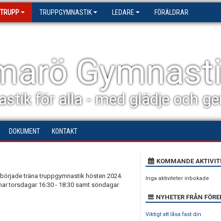
 TRUPP
TRUPPGYMNASTIK
LEDARE
FÖRÄLDRAR
arö Gymnasti
stik för alla - med glädje och 
DOKUMENT
KONTAKT
KOMMANDE AKTIVIT
började träna truppgymnastik hösten 2024.
Inga aktiviteter inbokade
änar torsdagar 16:30 - 18:30 samt söndagar
NYHETER FRÅN FÖR
Viktigt att låsa fast din