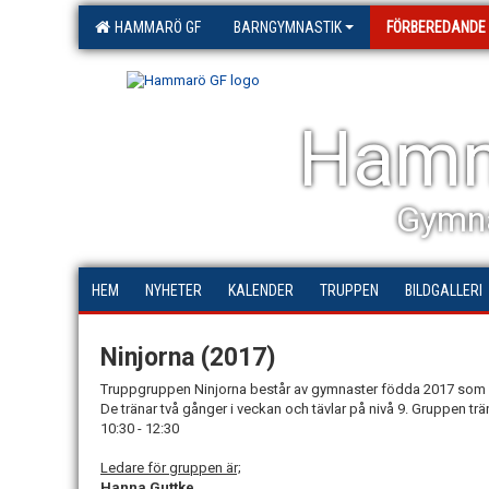
HAMMARÖ GF
BARNGYMNASTIK
FÖRBEREDANDE
Hamm
Gymna
HEM
NYHETER
KALENDER
TRUPPEN
BILDGALLERI
Ninjorna (2017)
Truppgruppen Ninjorna består av gymnaster födda 2017 som 
De tränar två gånger i veckan och tävlar på nivå 9. Gruppen tr
10:30 - 12:30
Ledare för gruppen är;
Hanna Guttke