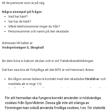
till de personer som är på väg.
Några exempel på frågor:
Vad har hänt?
Var har de hänt?
Vilket telefonnummer ringer du från?
Personnummer och namn på den skadade
Adressen till hallen är:
Vedspelsvägen 5, Skoghall
Be dem köra in bakom skolan och in vid Träteknikerutbildningen
Det kan vara bra att förtydliga att det INTE är vid Hammarö Arena
Be någon annan ledare ta kontakt med den skadades
föräldrar
och
meddela att ni ringt 112
Se till att någon ledare eller annan tar hand om
resten av laget
för att
inte störa den skadade
För att hemsidan ska fungera korrekt använder vi nödvändiga
Be någon
möta upp
ambulansen vid parkeringen
cookies från SportAdmin. Dessa går inte att stänga av.
Föreningen kan också använda frivilliga cookies, t.ex. för statistik