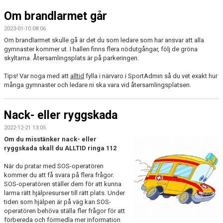
Om brandlarmet går
2023-01-10 08:06
Om brandlarmet skulle gå är det du som ledare som har ansvar att alla
gymnaster kommer ut. I hallen finns flera nödutgångar, följ de gröna
skyltarna. Återsamlingsplats är på parkeringen.
Tips! Var noga med att
alltid
fylla i närvaro i SportAdmin så du vet exakt hur
många gymnaster och ledare ni ska vara vid återsamlingsplatsen.
Nack- eller ryggskada
2022-12-21 13:05
Om du misstänker nack- eller
ryggskada skall du ALLTID ringa 112
När du pratar med SOS-operatören
kommer du att få svara på flera frågor.
SOS-operatören ställer dem för att kunna
larma rätt hjälpresurser till rätt plats. Under
tiden som hjälpen är på väg kan SOS-
operatören behöva ställa fler frågor för att
förbereda och förmedla mer information