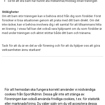
Se till att era barn har hunnit äta mellanmål/middag innan träningen
Stökigheter
Om ett barn stör träningen kan vi behöva stöd från dig som förälder. Först
försöker vi lösa situationen genom att prata med ditt barn direkt. Om det
inte räcker, kan vi behöva involvera dig i ett samtal för att tillsammans hitta
en lösning. I vissa fall kan det också vara hjälpsamt om du som förälder är
med under träningen och aktivt stöttar både ditt barn och tränarna.
Tack för att du är en del av vår förening och för att du hjälper oss att göra
verksamheten ännu starkare!
För att hemsidan ska fungera korrekt använder vi nödvändiga
cookies från SportAdmin. Dessa går inte att stänga av.
Föreningen kan också använda frivilliga cookies, t.ex. för statistik
eller marknadsföring. Du väljer själv om du vill acceptera dessa.