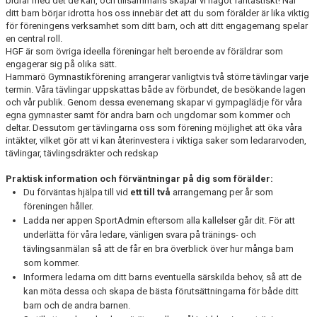
bidrar med det de kan, och tillsammans skapar vi något fantastiskt! När
ditt barn börjar idrotta hos oss innebär det att du som förälder är lika viktig
för föreningens verksamhet som ditt barn, och att ditt engagemang spelar
en central roll.
HGF är som övriga ideella föreningar helt beroende av föräldrar som
engagerar sig på olika sätt.
Hammarö Gymnastikförening arrangerar vanligtvis två större tävlingar varje
termin. Våra tävlingar uppskattas både av förbundet, de besökande lagen
och vår publik. Genom dessa evenemang skapar vi gympaglädje för våra
egna gymnaster samt för andra barn och ungdomar som kommer och
deltar. Dessutom ger tävlingarna oss som förening möjlighet att öka våra
intäkter, vilket gör att vi kan återinvestera i viktiga saker som ledararvoden,
tävlingar, tävlingsdräkter och redskap
Praktisk information och förväntningar på dig som förälder:
Du förväntas hjälpa till vid
ett till två
arrangemang per år som
föreningen håller.
Ladda ner appen SportAdmin eftersom alla kallelser går dit. För att
underlätta för våra ledare, vänligen svara på tränings- och
tävlingsanmälan så att de får en bra överblick över hur många barn
som kommer.
Informera ledarna om ditt barns eventuella särskilda behov, så att de
kan möta dessa och skapa de bästa förutsättningarna för både ditt
barn och de andra barnen.