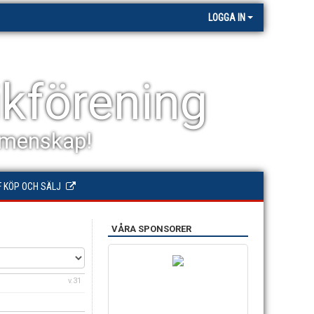
LOGGA IN
kförening
gemenskap!
F KÖP OCH SÄLJ
VÅRA SPONSORER
v.31