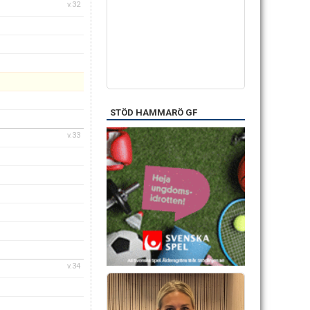
v.32
STÖD HAMMARÖ GF
v.33
v.34