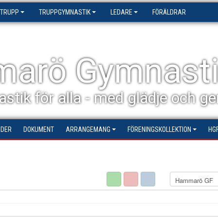
 TRUPP
TRUPPGYMNASTIK
LEDARE
FÖRÄLDRAR
arö Gymnasti
stik för alla - med glädje och 
NDER
DOKUMENT
ARRANGEMANG
FÖRENINGSKOLLEKTION
HG