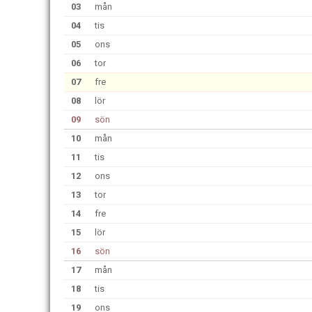
03
mån
04
tis
05
ons
06
tor
07
fre
08
lör
09
sön
10
mån
11
tis
12
ons
13
tor
14
fre
15
lör
16
sön
17
mån
18
tis
19
ons