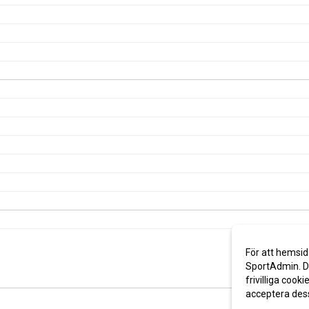
För att hemsid
SportAdmin. De
frivilliga cooki
acceptera des