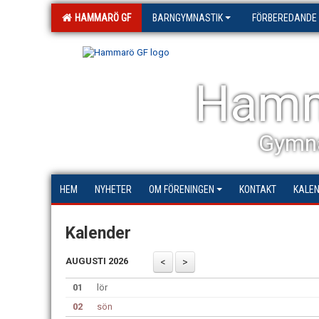
HAMMARÖ GF
BARNGYMNASTIK
FÖRBEREDANDE
Hamm
Gymna
HEM
NYHETER
OM FÖRENINGEN
KONTAKT
KALE
Kalender
AUGUSTI 2026
01
lör
02
sön