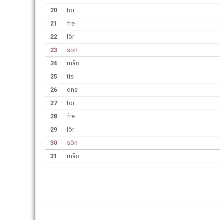
20
tor
21
fre
22
lör
23
sön
24
mån
25
tis
26
ons
27
tor
28
fre
29
lör
30
sön
31
mån