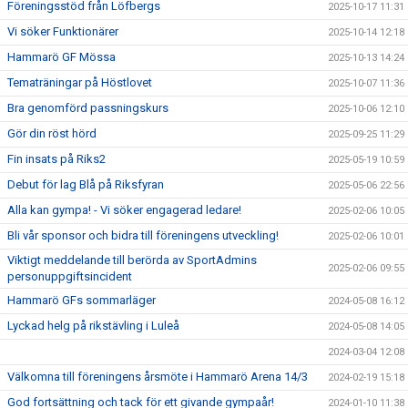
Föreningsstöd från Löfbergs
2025-10-17 11:31
Vi söker Funktionärer
2025-10-14 12:18
Hammarö GF Mössa
2025-10-13 14:24
Tematräningar på Höstlovet
2025-10-07 11:36
Bra genomförd passningskurs
2025-10-06 12:10
Gör din röst hörd
2025-09-25 11:29
Fin insats på Riks2
2025-05-19 10:59
Debut för lag Blå på Riksfyran
2025-05-06 22:56
Alla kan gympa! - Vi söker engagerad ledare!
2025-02-06 10:05
Bli vår sponsor och bidra till föreningens utveckling!
2025-02-06 10:01
Viktigt meddelande till berörda av SportAdmins
2025-02-06 09:55
personuppgiftsincident
Hammarö GFs sommarläger
2024-05-08 16:12
Lyckad helg på rikstävling i Luleå
2024-05-08 14:05
2024-03-04 12:08
Välkomna till föreningens årsmöte i Hammarö Arena 14/3
2024-02-19 15:18
God fortsättning och tack för ett givande gympaår!
2024-01-10 11:38