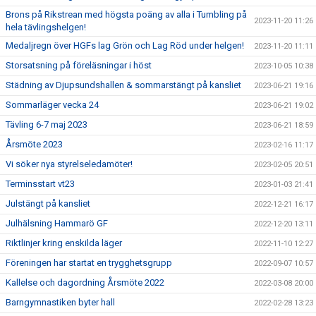
Brons på Rikstrean med högsta poäng av alla i Tumbling på
2023-11-20 11:26
hela tävlingshelgen!
Medaljregn över HGFs lag Grön och Lag Röd under helgen!
2023-11-20 11:11
Storsatsning på föreläsningar i höst
2023-10-05 10:38
Städning av Djupsundshallen & sommarstängt på kansliet
2023-06-21 19:16
Sommarläger vecka 24
2023-06-21 19:02
Tävling 6-7 maj 2023
2023-06-21 18:59
Årsmöte 2023
2023-02-16 11:17
Vi söker nya styrelseledamöter!
2023-02-05 20:51
Terminsstart vt23
2023-01-03 21:41
Julstängt på kansliet
2022-12-21 16:17
Julhälsning Hammarö GF
2022-12-20 13:11
Riktlinjer kring enskilda läger
2022-11-10 12:27
Föreningen har startat en trygghetsgrupp
2022-09-07 10:57
Kallelse och dagordning Årsmöte 2022
2022-03-08 20:00
Barngymnastiken byter hall
2022-02-28 13:23