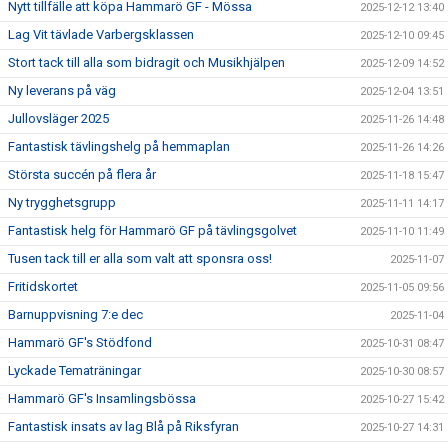
Nytt tillfälle att köpa Hammarö GF - Mössa
2025-12-12 13:40
Lag Vit tävlade Varbergsklassen
2025-12-10 09:45
Stort tack till alla som bidragit och Musikhjälpen
2025-12-09 14:52
Ny leverans på väg
2025-12-04 13:51
Jullovsläger 2025
2025-11-26 14:48
Fantastisk tävlingshelg på hemmaplan
2025-11-26 14:26
Största succén på flera år
2025-11-18 15:47
Ny trygghetsgrupp
2025-11-11 14:17
Fantastisk helg för Hammarö GF på tävlingsgolvet
2025-11-10 11:49
Tusen tack till er alla som valt att sponsra oss!
2025-11-07
Fritidskortet
2025-11-05 09:56
Barnuppvisning 7:e dec
2025-11-04
Hammarö GF's Stödfond
2025-10-31 08:47
Lyckade Tematräningar
2025-10-30 08:57
Hammarö GF's Insamlingsbössa
2025-10-27 15:42
Fantastisk insats av lag Blå på Riksfyran
2025-10-27 14:31