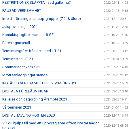
RESTRIKTIONER SLÄPPTA - vad gäller nu?
2022-02-11 14:23
PAUSAD VERKSAMHET
2022-01-15 19:18
Info till föreningens trupp-grupper (7 år & äldre)
2021-12-14 20:31
Juluppvisningar 2021
2021-11-24 12:55
Kontaktuppgifter Hammarö GF
2021-10-26 14:46
Föreningsoverall
2021-10-12 13:39
Terminsavgifter från och med HT-21
2021-08-19 13:12
Terminsstart HT-21
2021-08-04 13:59
Sommarläger vecka 32
2021-07-25 14:13
Idrottsanläggningar stängs
2021-03-28 21:12
INSTÄLLD VERKSAMHET FRE 26/3-SÖN 28/3
2021-03-26 15:33
DIGITALA FÖRELÄSNINGAR
2021-03-10 13:40
Kallelse och dagordning Årsmöte 2021
2021-02-28 19:21
Vårterminen 2021
2021-01-04 14:52
DIGITAL TÄVLING HÖSTEN 2020
2020-12-17 16:49
Vill du hjälpa till med ett uppdrag som oftast inte tar någon
2020-12-15 08:25
tid alls?