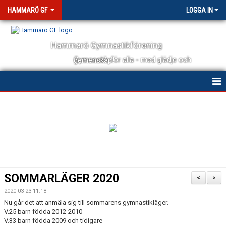
HAMMARÖ GF
LOGGA IN
Hammarö Gymnastikförening
Gymnastik för alla - med glädje och gemenskap!
HEM
NYHETER
OM FÖRENINGEN
KONTAKT
SOMMARLÄGER 2020
<
>
KALENDER
2020-03-23 11:18
Nu går det att anmäla sig till sommarens gymnastikläger.
DOKUMENT
V.25 barn födda 2012-2010
V.33 barn födda 2009 och tidigare