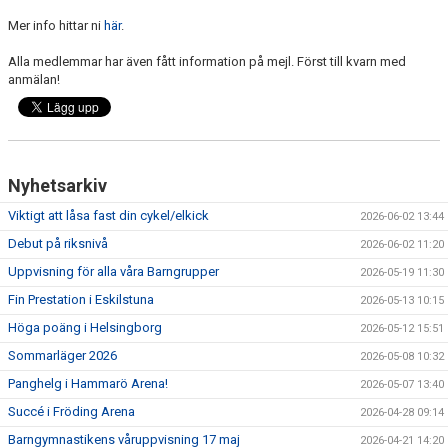
ARRANGEMANG
Mer info hittar ni
här
.
FÖRENINGSKOLLEKTION
Alla medlemmar har även fått information på mejl. Först till kvarn med
anmälan!
HGF KÖP OCH SÄLJ
Nyhetsarkiv
Viktigt att låsa fast din cykel/elkick
2026-06-02 13:44
Debut på riksnivå
2026-06-02 11:20
Uppvisning för alla våra Barngrupper
2026-05-19 11:30
Fin Prestation i Eskilstuna
2026-05-13 10:15
Höga poäng i Helsingborg
2026-05-12 15:51
Sommarläger 2026
2026-05-08 10:32
Panghelg i Hammarö Arena!
2026-05-07 13:40
Succé i Fröding Arena
2026-04-28 09:14
Barngymnastikens våruppvisning 17 maj
2026-04-21 14:20