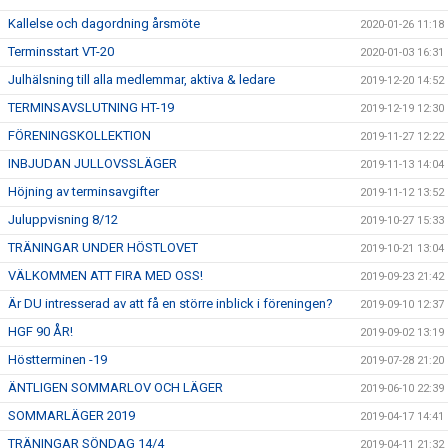
Kallelse och dagordning årsmöte
2020-01-26 11:18
Terminsstart VT-20
2020-01-03 16:31
Julhälsning till alla medlemmar, aktiva & ledare
2019-12-20 14:52
TERMINSAVSLUTNING HT-19
2019-12-19 12:30
FÖRENINGSKOLLEKTION
2019-11-27 12:22
INBJUDAN JULLOVSSLÄGER
2019-11-13 14:04
Höjning av terminsavgifter
2019-11-12 13:52
Juluppvisning 8/12
2019-10-27 15:33
TRÄNINGAR UNDER HÖSTLOVET
2019-10-21 13:04
VÄLKOMMEN ATT FIRA MED OSS!
2019-09-23 21:42
Är DU intresserad av att få en större inblick i föreningen?
2019-09-10 12:37
HGF 90 ÅR!
2019-09-02 13:19
Höstterminen -19
2019-07-28 21:20
ÄNTLIGEN SOMMARLOV OCH LÄGER
2019-06-10 22:39
SOMMARLÄGER 2019
2019-04-17 14:41
TRÄNINGAR SÖNDAG 14/4
2019-04-11 21:32