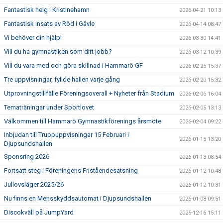
Fantastisk helg i Kristinehamn
2026-04-21 10:13
Fantastisk insats av Röd i Gävle
2026-04-14 08:47
Vi behöver din hjälp!
2026-03-30 14:41
Vill du ha gymnastiken som ditt jobb?
2026-03-12 10:39
Vill du vara med och göra skillnad i Hammarö GF
2026-02-25 15:37
Tre uppvisningar, fyllde hallen varje gång
2026-02-20 15:32
Utprovningstillfälle Föreningsoverall + Nyheter från Stadium
2026-02-06 16:04
Tematräningar under Sportlovet
2026-02-05 13:13
Välkommen till Hammarö Gymnastikförenings årsmöte
2026-02-04 09:22
Inbjudan till Truppuppvisningar 15 Februari i
2026-01-15 13:20
Djupsundshallen
Sponsring 2026
2026-01-13 08:54
Fortsatt steg i Föreningens Friståendesatsning
2026-01-12 10:48
Jullovsläger 2025/26
2026-01-12 10:31
Nu finns en Mensskyddsautomat i Djupsundshallen
2026-01-08 09:51
Discokväll på JumpYard
2025-12-16 15:11