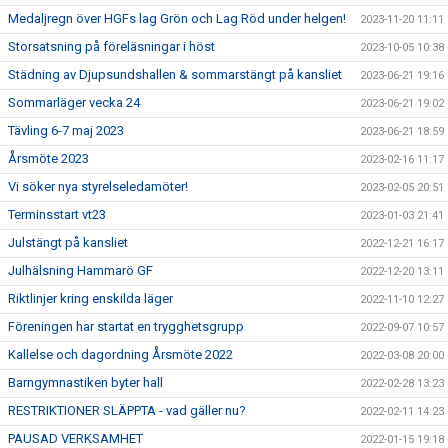
Medaljregn över HGFs lag Grön och Lag Röd under helgen!
2023-11-20 11:11
Storsatsning på föreläsningar i höst
2023-10-05 10:38
Städning av Djupsundshallen & sommarstängt på kansliet
2023-06-21 19:16
Sommarläger vecka 24
2023-06-21 19:02
Tävling 6-7 maj 2023
2023-06-21 18:59
Årsmöte 2023
2023-02-16 11:17
Vi söker nya styrelseledamöter!
2023-02-05 20:51
Terminsstart vt23
2023-01-03 21:41
Julstängt på kansliet
2022-12-21 16:17
Julhälsning Hammarö GF
2022-12-20 13:11
Riktlinjer kring enskilda läger
2022-11-10 12:27
Föreningen har startat en trygghetsgrupp
2022-09-07 10:57
Kallelse och dagordning Årsmöte 2022
2022-03-08 20:00
Barngymnastiken byter hall
2022-02-28 13:23
RESTRIKTIONER SLÄPPTA - vad gäller nu?
2022-02-11 14:23
PAUSAD VERKSAMHET
2022-01-15 19:18