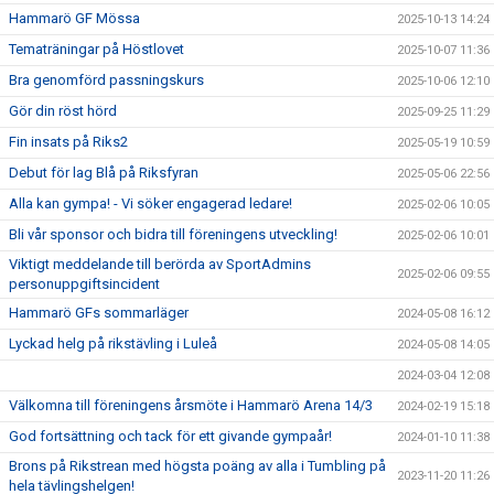
Hammarö GF Mössa
2025-10-13 14:24
Tematräningar på Höstlovet
2025-10-07 11:36
Bra genomförd passningskurs
2025-10-06 12:10
Gör din röst hörd
2025-09-25 11:29
Fin insats på Riks2
2025-05-19 10:59
Debut för lag Blå på Riksfyran
2025-05-06 22:56
Alla kan gympa! - Vi söker engagerad ledare!
2025-02-06 10:05
Bli vår sponsor och bidra till föreningens utveckling!
2025-02-06 10:01
Viktigt meddelande till berörda av SportAdmins
2025-02-06 09:55
personuppgiftsincident
Hammarö GFs sommarläger
2024-05-08 16:12
Lyckad helg på rikstävling i Luleå
2024-05-08 14:05
2024-03-04 12:08
Välkomna till föreningens årsmöte i Hammarö Arena 14/3
2024-02-19 15:18
God fortsättning och tack för ett givande gympaår!
2024-01-10 11:38
Brons på Rikstrean med högsta poäng av alla i Tumbling på
2023-11-20 11:26
hela tävlingshelgen!