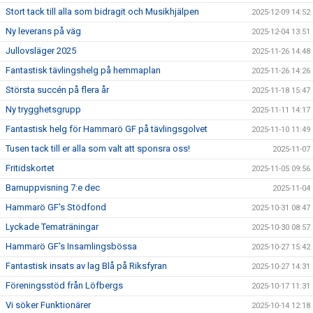
Stort tack till alla som bidragit och Musikhjälpen
2025-12-09 14:52
Ny leverans på väg
2025-12-04 13:51
Jullovsläger 2025
2025-11-26 14:48
Fantastisk tävlingshelg på hemmaplan
2025-11-26 14:26
Största succén på flera år
2025-11-18 15:47
Ny trygghetsgrupp
2025-11-11 14:17
Fantastisk helg för Hammarö GF på tävlingsgolvet
2025-11-10 11:49
Tusen tack till er alla som valt att sponsra oss!
2025-11-07
Fritidskortet
2025-11-05 09:56
Barnuppvisning 7:e dec
2025-11-04
Hammarö GF's Stödfond
2025-10-31 08:47
Lyckade Tematräningar
2025-10-30 08:57
Hammarö GF's Insamlingsbössa
2025-10-27 15:42
Fantastisk insats av lag Blå på Riksfyran
2025-10-27 14:31
Föreningsstöd från Löfbergs
2025-10-17 11:31
Vi söker Funktionärer
2025-10-14 12:18