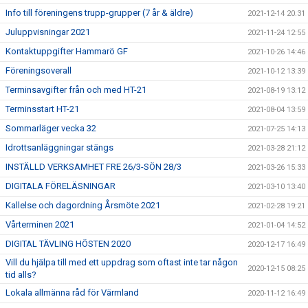
Info till föreningens trupp-grupper (7 år & äldre)
2021-12-14 20:31
Juluppvisningar 2021
2021-11-24 12:55
Kontaktuppgifter Hammarö GF
2021-10-26 14:46
Föreningsoverall
2021-10-12 13:39
Terminsavgifter från och med HT-21
2021-08-19 13:12
Terminsstart HT-21
2021-08-04 13:59
Sommarläger vecka 32
2021-07-25 14:13
Idrottsanläggningar stängs
2021-03-28 21:12
INSTÄLLD VERKSAMHET FRE 26/3-SÖN 28/3
2021-03-26 15:33
DIGITALA FÖRELÄSNINGAR
2021-03-10 13:40
Kallelse och dagordning Årsmöte 2021
2021-02-28 19:21
Vårterminen 2021
2021-01-04 14:52
DIGITAL TÄVLING HÖSTEN 2020
2020-12-17 16:49
Vill du hjälpa till med ett uppdrag som oftast inte tar någon
2020-12-15 08:25
tid alls?
Lokala allmänna råd för Värmland
2020-11-12 16:49