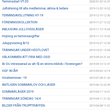
Terminsstart VT-20
2020-01-03 16:31
Julhälsning till alla medlemmar, aktiva & ledare
2019-12-20 14:52
TERMINSAVSLUTNING HT-19
2019-12-19 12:30
FÖRENINGSKOLLEKTION
2019-11-27 12:22
INBJUDAN JULLOVSSLÄGER
2019-11-13 14:04
Höjning av terminsavgifter
2019-11-12 13:52
Juluppvisning 8/12
2019-10-27 15:33
TRÄNINGAR UNDER HÖSTLOVET
2019-10-21 13:04
VÄLKOMMEN ATT FIRA MED OSS!
2019-09-23 21:42
Är DU intresserad av att få en större inblick i föreningen?
2019-09-10 12:37
HGF 90 ÅR!
2019-09-02 13:19
Höstterminen -19
2019-07-28 21:20
ÄNTLIGEN SOMMARLOV OCH LÄGER
2019-06-10 22:39
SOMMARLÄGER 2019
2019-04-17 14:41
TRÄNINGAR SÖNDAG 14/4
2019-04-11 21:32
BILDER FRÅN TRUPPTRÄFFEN
2019-04-08 11:01