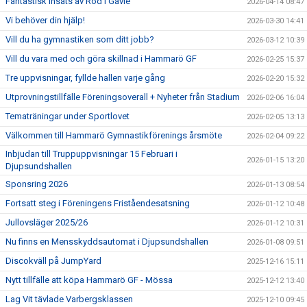
Fantastisk insats av Röd i Gävle
2026-04-14 08:47
Vi behöver din hjälp!
2026-03-30 14:41
Vill du ha gymnastiken som ditt jobb?
2026-03-12 10:39
Vill du vara med och göra skillnad i Hammarö GF
2026-02-25 15:37
Tre uppvisningar, fyllde hallen varje gång
2026-02-20 15:32
Utprovningstillfälle Föreningsoverall + Nyheter från Stadium
2026-02-06 16:04
Tematräningar under Sportlovet
2026-02-05 13:13
Välkommen till Hammarö Gymnastikförenings årsmöte
2026-02-04 09:22
Inbjudan till Truppuppvisningar 15 Februari i
2026-01-15 13:20
Djupsundshallen
Sponsring 2026
2026-01-13 08:54
Fortsatt steg i Föreningens Friståendesatsning
2026-01-12 10:48
Jullovsläger 2025/26
2026-01-12 10:31
Nu finns en Mensskyddsautomat i Djupsundshallen
2026-01-08 09:51
Discokväll på JumpYard
2025-12-16 15:11
Nytt tillfälle att köpa Hammarö GF - Mössa
2025-12-12 13:40
Lag Vit tävlade Varbergsklassen
2025-12-10 09:45