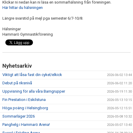
Klickar ni nedan kan ni läsa en sommarhälsning från föreningen.
ARRANGEMANG
Här hittar du hälsningen
FÖRENINGSKOLLEKTION
Längre svarstid på mejl pga semester 6/7-10/8.
Hälsningar
HGF KÖP OCH SÄLJ
Hammarö Gymnastikförening
Nyhetsarkiv
Viktigt att låsa fast din cykel/elkick
2026-06-02 13:44
Debut på riksnivå
2026-06-02 11:20
Uppvisning för alla våra Barngrupper
2026-05-19 11:30
Fin Prestation i Eskilstuna
2026-05-13 10:15
Höga poäng i Helsingborg
2026-05-12 15:51
Sommarläger 2026
2026-05-08 10:32
Panghelg i Hammarö Arena!
2026-05-07 13:40
Succé i Fröding Arena