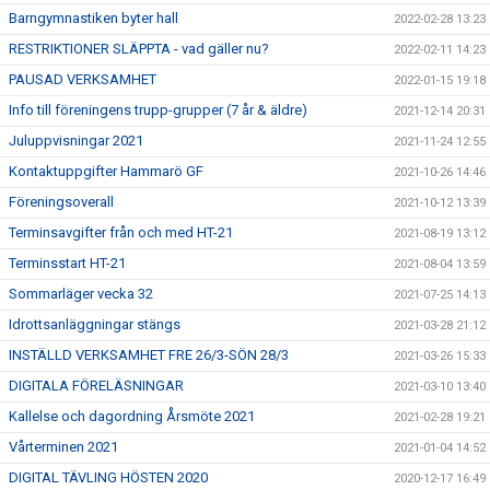
Barngymnastiken byter hall
2022-02-28 13:23
RESTRIKTIONER SLÄPPTA - vad gäller nu?
2022-02-11 14:23
PAUSAD VERKSAMHET
2022-01-15 19:18
Info till föreningens trupp-grupper (7 år & äldre)
2021-12-14 20:31
Juluppvisningar 2021
2021-11-24 12:55
Kontaktuppgifter Hammarö GF
2021-10-26 14:46
Föreningsoverall
2021-10-12 13:39
Terminsavgifter från och med HT-21
2021-08-19 13:12
Terminsstart HT-21
2021-08-04 13:59
Sommarläger vecka 32
2021-07-25 14:13
Idrottsanläggningar stängs
2021-03-28 21:12
INSTÄLLD VERKSAMHET FRE 26/3-SÖN 28/3
2021-03-26 15:33
DIGITALA FÖRELÄSNINGAR
2021-03-10 13:40
Kallelse och dagordning Årsmöte 2021
2021-02-28 19:21
Vårterminen 2021
2021-01-04 14:52
DIGITAL TÄVLING HÖSTEN 2020
2020-12-17 16:49