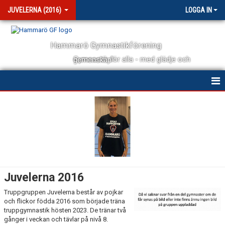
JUVELERNA (2016)
LOGGA IN
Hammarö Gymnastikförening
Gymnastik för alla - med glädje och gemenskap!
HEM
NYHETER
KALENDER
UPPVISNING/TÄVLING
Juvelerna 2016
BILDGALLERI
Truppgruppen Juvelerna består av pojkar
och flickor födda 2016 som började träna
truppgymnastik hösten 2023. De tränar två
gånger i veckan och tävlar på nivå 8.